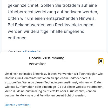
gekennzeichnet. Sollten Sie trotzdem auf eine
Urheberrechtsverletzung aufmerksam werden,
bitten wir um einen entsprechenden Hinweis.
Bei Bekanntwerden von Rechtsverletzungen
werden wir derartige Inhalte umgehend
entfernen.
Quelle:
eRecht24
Cookie-Zustimmung
verwalten
Fotos
Um dir ein optimales Erlebnis zu bieten, verwenden wir Technologien wie
Fotolia, PartySchuss.de CC BY NC ND,
Cookies, um Geräteinformationen zu speichern und/oder darauf
Speakers Exellence,
Schug
, BFW München,
zuzugreifen. Wenn du diesen Technologien zustimmst, können wir Daten
wie das Surfverhalten oder eindeutige IDs auf dieser Website verarbeiten.
GSA,
Schindlerhof
, Lisa Wieser,
GSM
,
ZAP
Wenn du deine Zustimmung nicht erteilst oder zurückziehst, können
bestimmte Merkmale und Funktionen beeinträchtigt werden.
Dienste verwalten