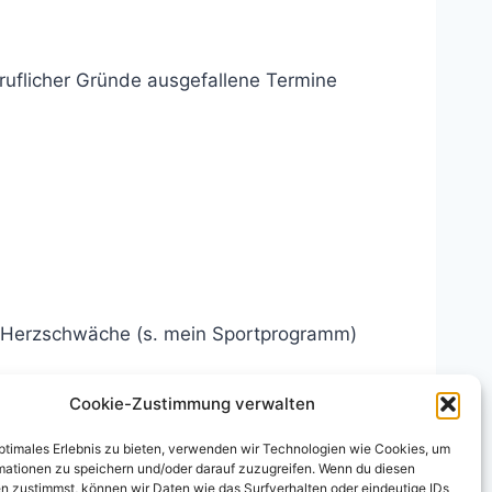
ruflicher Gründe ausgefallene Termine
e Herzschwäche (s. mein Sportprogramm)
dreas Suska
, Heidelberg/Walldorf bestätigt.
Cookie-Zustimmung verwalten
ufbau der neuen Kraft 4 bis 7 Jahre (ähnlich
optimales Erlebnis zu bieten, verwenden wir Technologien wie Cookies, um
mationen zu speichern und/oder darauf zuzugreifen. Wenn du diesen
n zustimmst, können wir Daten wie das Surfverhalten oder eindeutige IDs