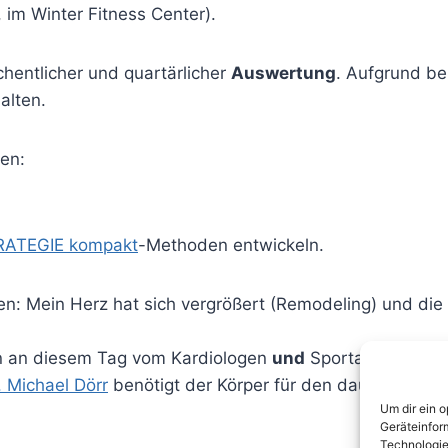
m Winter Fitness Center).
hentlicher und quartärlicher
Auswertung
. Aufgrund be
alten.
len:
RATEGIE kompakt
-Methoden entwickeln.
: Mein Herz hat sich vergrößert (Remodeling) und di
n an diesem Tag vom Kardiologen
und
Sportarzt
Dr. An
. Michael Dörr
benötigt der Körper für den dauerhaften A
Um dir ein 
Geräteinfor
Technologie