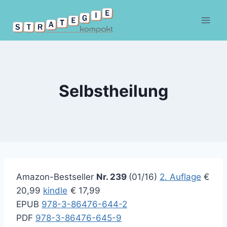
Zum
Inhalt
springen
Selbstheilung
Amazon-Bestseller
Nr.
239
(01/16)
2. Auflage
€
20,99
kindle
€ 17,99
EPUB
978-3-86476-644-2
PDF
978-3-86476-645-9