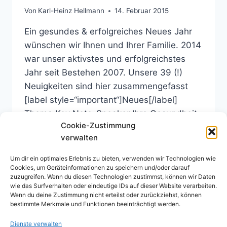
Von
Karl-Heinz Hellmann
14. Februar 2015
Ein gesundes & erfolgreiches Neues Jahr
wünschen wir Ihnen und Ihrer Familie. 2014
war unser aktivstes und erfolgreichstes
Jahr seit Bestehen 2007. Unsere 39 (!)
Neuigkeiten sind hier zusammengefasst
[label style=“important“]Neues[/label]
Thema Key Note-Speaker Ihre Gesundheit
Cookie-Zustimmung
liegt mir am Herzen Redner | Gesundheits-
verwalten
Power | German Speakers Association |
Speakers Excellence Video 1 | Speakers
Um dir ein optimales Erlebnis zu bieten, verwenden wir Technologien wie
Excellence Video…
Cookies, um Geräteinformationen zu speichern und/oder darauf
zuzugreifen. Wenn du diesen Technologien zustimmst, können wir Daten
wie das Surfverhalten oder eindeutige IDs auf dieser Website verarbeiten.
2014
WEITERLESEN
Wenn du deine Zustimmung nicht erteilst oder zurückziehst, können
…
bestimmte Merkmale und Funktionen beeinträchtigt werden.
UNSER
AKTIVSTES
Dienste verwalten