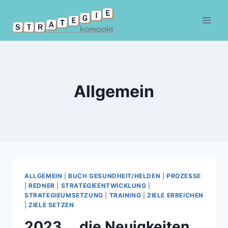
Zum
Inhalt
springen
Allgemein
ALLGEMEIN
|
BUCH GESUNDHEIT/HELDEN
|
PROZESSE
|
REDNER
|
STRATEGIEENTWICKLUNG
|
STRATEGIEUMSETZUNG
|
TRAINING
|
ZIELE ERREICHEN
|
ZIELE SETZEN
2023 … die Neuigkeiten