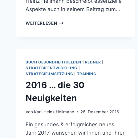
Heinz Hellmann beschreibt essenzielle
Aspekte auch in seinem Beitrag zum…
REDNER
WEITERLESEN
…
WIE
STEUERE
ICH
CHAOS?
BUCH
BUCH GESUNDHEIT/HELDEN
|
REDNER
|
ZUM
STRATEGIEENTWICKLUNG
|
VORTRAG
STRATEGIEUMSETZUNG
|
TRAINING
ERSCHIENEN
2016 … die 30
Neuigkeiten
Von
Karl-Heinz Hellmann
26. Dezember 2016
Ein gesundes & erfolgreiches neues
Jahr 2017 wünschen wir Ihnen und Ihrer