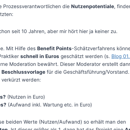
e Prozessverantwortlichen die
Nutzenpotentiale
, find
tzten:
hon seit 10 Jahren, aber mir hört hier ja keiner zu.
e. Mit Hilfe des
Benefit Points
-Schätzverfahrens könne
Praktiker
schnell in Euros
geschätzt werden (s.
Blog 01
terne Moderation bewährt. Dieser Moderator erstellt da
e
Beschlussvorlage
für die Geschäftsführung/Vorstand.
 verkürzt werden:
es?
(Nutzen in Euro)
es?
(Aufwand inkl. Wartung etc. in Euro)
ese beiden Werte (Nutzen/Aufwand) so erhält man den
nten
. Ist dieser größer als 1, dann hat das Projekt eine
Am