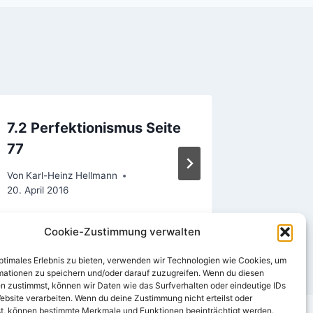
7.2 Perfektionismus Seite
Zielfin
77
Von
Karl-H
29. April 2
Von
Karl-Heinz Hellmann
20. April 2016
Cookie-Zustimmung verwalten
optimales Erlebnis zu bieten, verwenden wir Technologien wie Cookies, um
mationen zu speichern und/oder darauf zuzugreifen. Wenn du diesen
n zustimmst, können wir Daten wie das Surfverhalten oder eindeutige IDs
ebsite verarbeiten. Wenn du deine Zustimmung nicht erteilst oder
t, können bestimmte Merkmale und Funktionen beeinträchtigt werden.