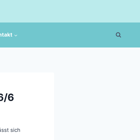
ntakt
6/6
sst sich