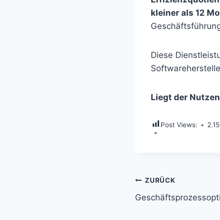
kleiner als 12 M
Geschäftsführung
Diese Dienstleist
Softwareherstell
Liegt der Nutzen
Post Views:
2.1
Beitragsnavi
ZURÜCK
Geschäftsprozessopti