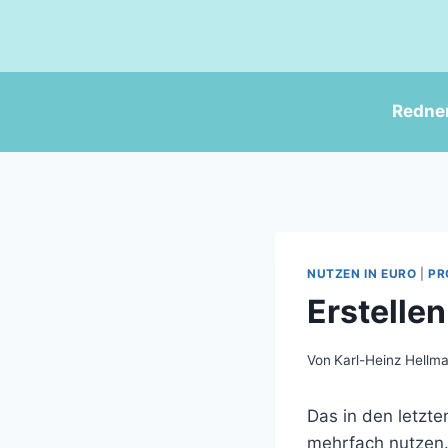
Zum
Inhalt
springen
Redne
NUTZEN IN EURO
|
PR
Erstelle
Von
Karl-Heinz Hellm
Das in den letzt
mehrfach nutzen