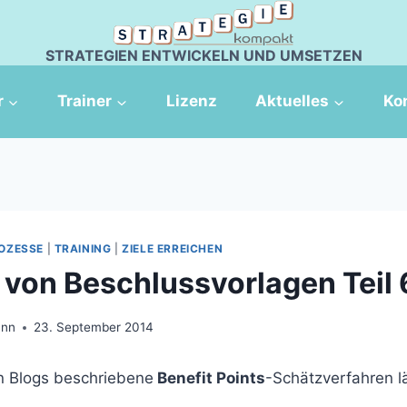
STRATEGIEN ENTWICKELN UND UMSETZEN
r
Trainer
Lizenz
Aktuelles
Ko
OZESSE
|
TRAINING
|
ZIELE ERREICHEN
n von Beschlussvorlagen Teil 
ann
23. September 2014
en Blogs beschriebene
Benefit Points
-Schätzverfahren lä
.