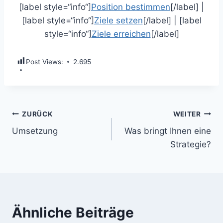
[label style=“info“]
Position bestimmen
[/label] |
[label style=“info“]
Ziele setzen
[/label] | [label
style=“info“]
Ziele erreichen
[/label]
Post Views:
2.695
Beitragsnavigation
ZURÜCK
WEITER
Umsetzung
Was bringt Ihnen eine
Strategie?
Ähnliche Beiträge