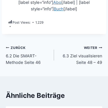
[label style=“info“]
Abo
[/label] | [label
style=“info“]
Buch
[/label]
Post Views:
1.229
Beitragsnavigation
ZURÜCK
WEITER
6.2 Die SMART-
6.3 Ziel visualisieren
Methode Seite 46
Seite 48 – 49
Ähnliche Beiträge