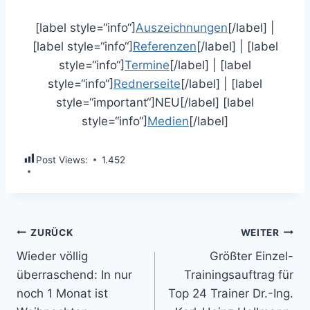
[label style=“info“]
Auszeichnungen
[/label] |
[label style=“info“]
Referenzen
[/label] | [label
style=“info“]
Termine
[/label] | [label
style=“info“]
Rednerseite
[/label] | [label
style=“important“]NEU[/label] [label
style=“info“]
Medien
[/label]
Post Views:
1.452
Beitragsnavigation
ZURÜCK
WEITER
Wieder völlig
Größter Einzel-
überraschend: In nur
Trainingsauftrag für
noch 1 Monat ist
Top 24 Trainer Dr.-Ing.