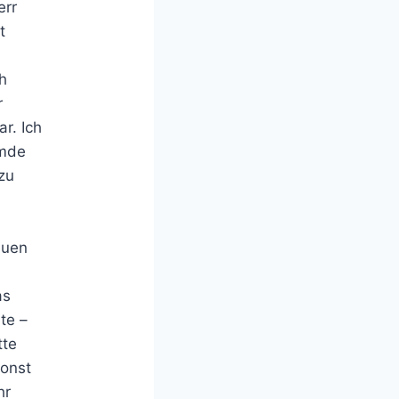
err
t
-
ch
r
r. Ich
emde
zu
euen
as
te –
tte
onst
hr