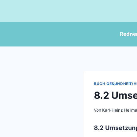
Zum
Inhalt
springen
Redne
BUCH GESUNDHEIT/H
8.2 Umse
Von
Karl-Heinz Hellm
8.2 Umsetzung