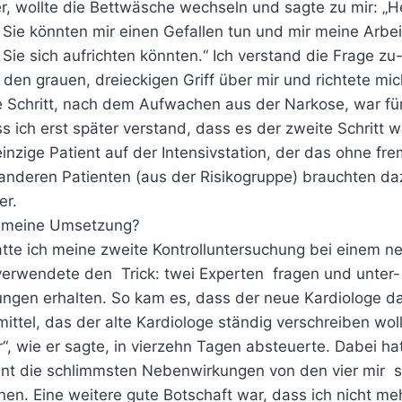
, wollte die Bettwäsche wechseln und sagte zu mir: „H
Sie könnten mir einen Gefallen tun und mir meine Arbei
 Sie sich aufrichten könnten.“ Ich verstand die Frage zu
ff den grauen, dreieckigen Griff über mir und richtete mi
te Schritt, nach dem Aufwachen aus der Narkose, war fü
ss ich erst später verstand, dass es der zweite Schritt wa
inzige Patient auf der Intensivstation, der das ohne fr
 anderen Patienten (aus der Risikogruppe) brauchten da
er.
e meine Umsetzung?
tte ich meine zweite Kontrolluntersuchung bei einem n
 verwendete den Trick: twei Experten fragen und unter-
ungen erhalten. So kam es, dass der neue Kardiologe d
ttel, das der alte Kardiologe ständig verschreiben woll
r“, wie er sagte, in vierzehn Tagen absteuerte. Dabei ha
t die schlimmsten Nebenwirkungen von den vier mir s
en. Eine weitere gute Botschaft war, dass ich nicht me