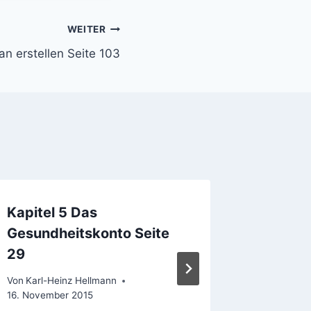
WEITER
n erstellen Seite 103
Kapitel 5 Das
8.2 Um
Gesundheitskonto Seite
erstell
29
Von
Karl-H
1. August 
Von
Karl-Heinz Hellmann
16. November 2015