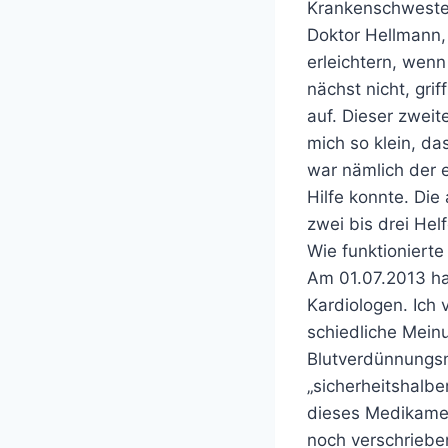
Krankenschwester
Doktor Hellmann, 
erleichtern, wenn
nächst nicht, gri
auf. Dieser zwei
mich so klein, da
war nämlich der e
Hilfe konnte. Die
zwei bis drei Helf
Wie funktioniert
Am 01.07.2013 ha
Kardiologen. Ich
schiedliche Mein
Blutverdünnungsmi
„sicherheitshalbe
dieses Medikamen
noch verschrieben