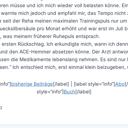
ieren müsse und ich mich wieder voll belasten könne. Ei
 warnte mich jedoch und empfahl mir, das Tempo nicht 
te seit der Reha meinen maximalen Trainingspuls nur um
uecksilbersäule pro Monat erhöht und war erst im Juli b
, was meinem früherer Ruhepuls entsprach.
n ersten Rückschlag. Ich erkundigte mich, wann ich denn
 und den ACE-Hemmer absetzen könne. Der Arzt antwor
ssen die Medikamente lebenslang nehmen. Es sind nur 
en.“ Ich entschied mich, erst einmal klein beizugeben,
info“]
bisherige Beiträge
[/label] | [label style=“info“]
Abo
[
style=“info“]
Buch
[/label]
92