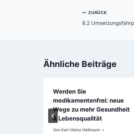
Beitragsnavi
ZURÜCK
8.2 Umsetzungsfahrpl
Ähnliche Beiträge
stes &
Werden Sie
r
medikamentenfrei: neue
Wege zu mehr Gesundheit
& Lebensqualität
Von
Karl-Heinz Hellmann