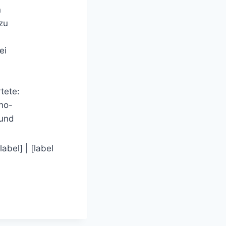
n
zu
ei
tete:
ho-
 und
/label] | [label