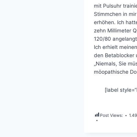
mit Pulsuhr train
Stimmchen in mir
erhöhen. Ich hat
zehn Millimeter Q
120/80 angelangt
Ich erhielt meine
den Betablocker
„Niemals, Sie mü
möopathische Dos
[label style=“
Post Views:
1.4