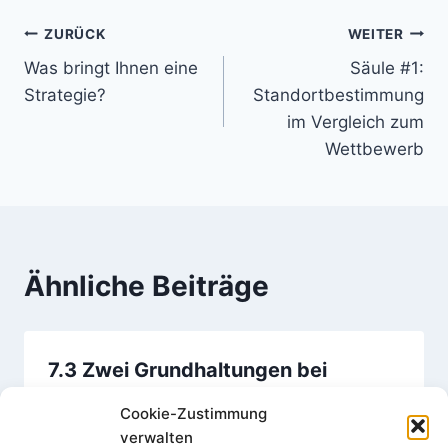
Beitragsnavigation
ZURÜCK
WEITER
Was bringt Ihnen eine
Säule #1:
Strategie?
Standortbestimmung
im Vergleich zum
Wettbewerb
Ähnliche Beiträge
7.3 Zwei Grundhaltungen bei
Veränderungen Seite 79
Cookie-Zustimmung
verwalten
Von
Karl-Heinz Hellmann
27. April 2016