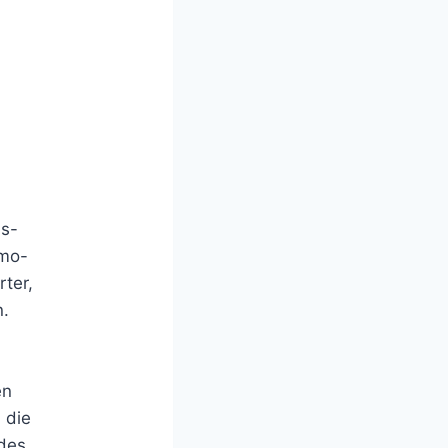
is-
umo-
rter,
n.
en
 die
edes