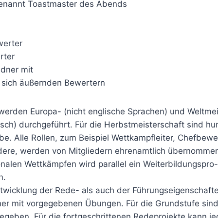
genannt Toastmaster des Abends
werter
rter
edner mit
u sich äußernden Bewertern
werden Europa- (nicht englische Sprachen) und Weltme
isch) durchgeführt. Für die Herbstmeisterschaft sind h
e. Alle Rollen, zum Beispiel Wettkampfleiter, Chefbewe
ere, werden von Mitgliedern ehrenamtlich übernomme
onalen Wettkämpfen wird parallel ein Weiterbildungspro-
n.
ntwicklung der Rede- als auch der Führungseigenschaft
er mit vorgegebenen Übungen. Für die Grundstufe sind
geben. Für die fortgeschrittenen Redeprojekte kann j