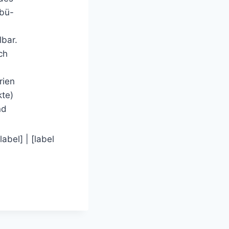
dbü-
lbar.
ch
rien
kte)
nd
/label] | [label