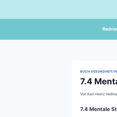
Zum
Inhalt
springen
Redne
BUCH GESUNDHEIT/H
7.4 Menta
Von
Karl-Heinz Hellm
7.4 Mentale St