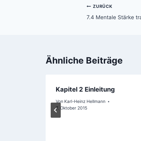
Beitragsnavi
ZURÜCK
7.4 Mentale Stärke tr
Ähnliche Beiträge
e Straße
Kapitel 2 Einleitung
Von
Karl-Heinz Hellmann
7. Oktober 2015
5. Juli 2016