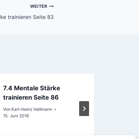
WEITER
ke trainieren Seite 83
7.4 Mentale Stärke
Weltneu
trainieren Seite 86
Euro
Von
Karl-Heinz Hellmann
Von
Karl-H
15. Juni 2016