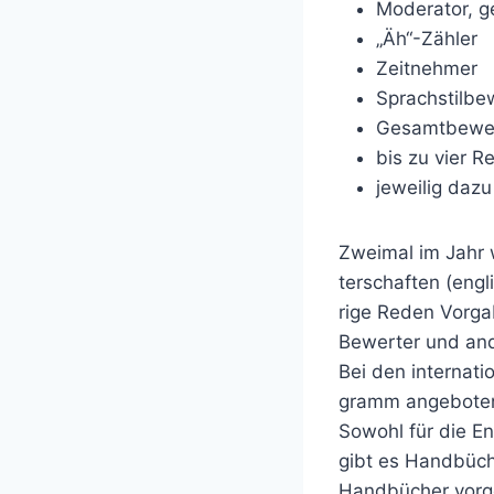
Moderator, 
„Äh“-Zähler
Zeitnehmer
Sprachstilbe
Gesamtbewe
bis zu vier R
jeweilig daz
Zweimal im Jahr 
terschaften (engl
rige Reden Vorgab
Bewerter und and
Bei den internati
gramm angebote
Sowohl für die E
gibt es Handbüch
Handbücher vorge