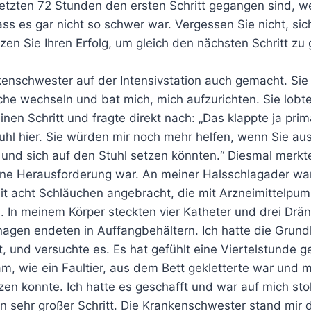
letzten 72 Stunden den ersten Schritt gegangen sind, 
dass es gar nicht so schwer war. Vergessen Sie nicht, sic
zen Sie Ihren Erfolg, um gleich den nächsten Schritt zu 
enschwester auf der Intensivstation auch gemacht. Sie 
che wechseln und bat mich, mich aufzurichten. Sie lobt
inen Schritt und fragte direkt nach: „Das klappte ja prim
uhl hier. Sie würden mir noch mehr helfen, wenn Sie au
und sich auf den Stuhl setzen könnten.“ Diesmal merkte
eine Herausforderung war. An meiner Halsschlagader wa
mit acht Schläuchen angebracht, die mit Arzneimittelpu
 In meinem Körper steckten vier Katheter und drei Drä
nagen endeten in Auffangbehältern. Ich hatte die Grund
, und versuchte es. Es hat gefühlt eine Viertelstunde 
sam, wie ein Faultier, aus dem Bett gekletterte war und 
zen konnte. Ich hatte es geschafft und war auf mich sto
n sehr großer Schritt. Die Krankenschwester stand mir 