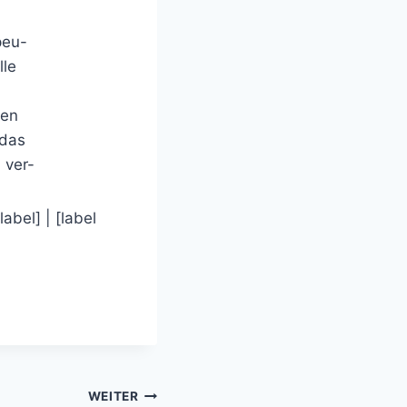
peu-
lle
ren
 das
 ver-
/label] | [label
WEITER