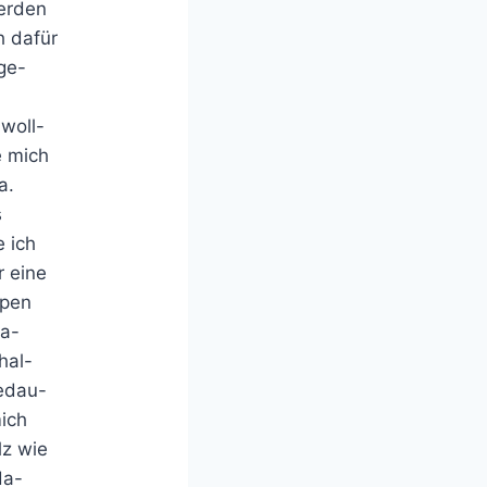
werden
h dafür
ge-
woll-
e mich
a.
s
 ich
r eine
mpen
na-
hal-
gedau-
mich
lz wie
da-