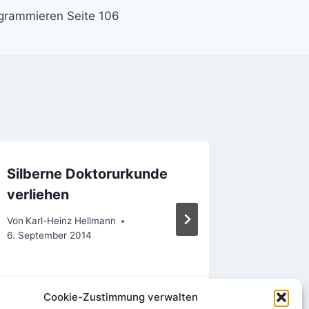
ogrammieren Seite 106
Silberne Doktorurkunde
8.1 Ziel
verliehen
100
Von
Karl-Heinz Hellmann
Von
Karl-H
6. September 2014
Cookie-Zustimmung verwalten