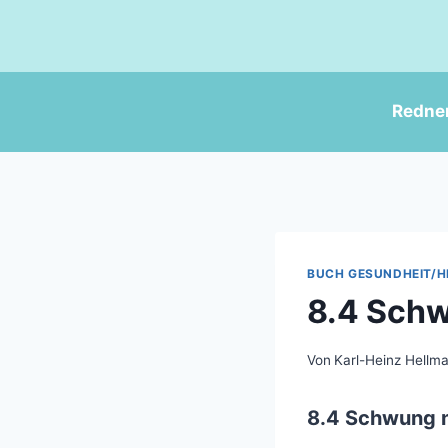
Zum
Inhalt
springen
Redne
BUCH GESUNDHEIT/H
8.4 Schw
Von
Karl-Heinz Hellm
8.4 Schwung n