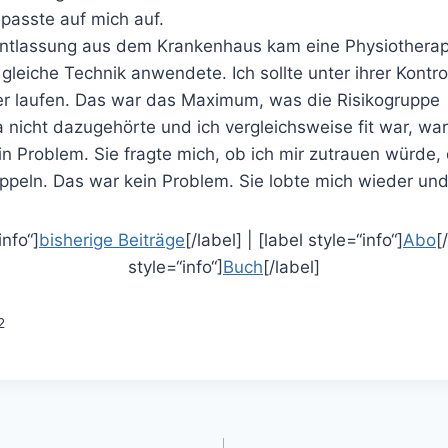
 passte auf mich auf.
Entlassung aus dem Krankenhaus kam eine Physiothera
e gleiche Technik anwendete. Ich sollte unter ihrer Kontro
r laufen. Das war das Maximum, was die Risikogruppe
ja nicht dazugehörte und ich vergleichsweise fit war, wa
n Problem. Sie fragte mich, ob ich mir zutrauen würde,
peln. Das war kein Problem. Sie lobte mich wieder und
info“]
bisherige Beiträge
[/label] | [label style=“info“]
Abo
[
style=“info“]
Buch
[/label]
2
gation