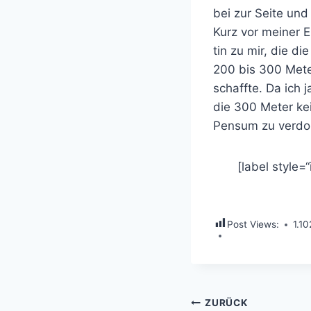
bei zur Seite und
Kurz vor meiner 
tin zu mir, die di
200 bis 300 Mete
schaffte. Da ich 
die 300 Meter kei
Pensum zu verdop
[label style=“
Post Views:
1.10
Beitragsnavi
ZURÜCK