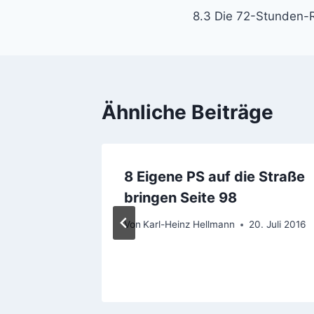
8.3 Die 72-Stunden-R
Ähnliche Beiträge
l:
8 Eigene PS auf die Straße
eit
bringen Seite 98
Von
Karl-Heinz Hellmann
20. Juli 2016
. März 2016